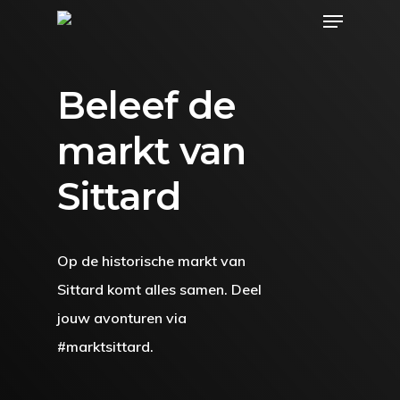
Menu
Skip
to
main
Beleef de
content
markt van
Sittard
Op de historische markt van
Sittard komt alles samen. Deel
jouw avonturen via
#marktsittard.